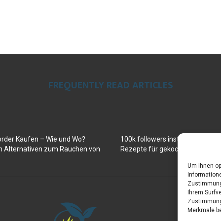
FREQUENTLY READ ARTICLES
order Kaufen – Wie und Wo?
100k followers instagram buy
en Alternativen zum Rauchen von
Rezepte für gekochte Süßkartof
Um Ihnen op
Informatione
Zustimmung 
Ihrem Surfve
Zustimmung 
Merkmale be