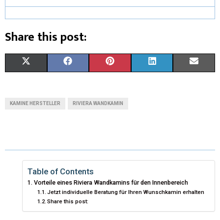
Share this post:
X
F
P
L
E
(
A
I
I
M
T
C
N
N
A
KAMINE HERSTELLER
RIVIERA WANDKAMIN
W
E
T
K
I
I
B
E
E
L
T
O
R
D
T
O
E
I
Table of Contents
Vorteile eines Riviera Wandkamins für den Innenbereich
E
K
S
N
Jetzt individuelle Beratung für Ihren Wunschkamin erhalten
Share this post:
R
T