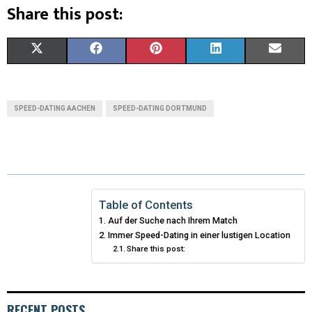
Share this post:
X
F
P
L
E
(
A
I
I
M
T
C
N
N
A
SPEED-DATING AACHEN
SPEED-DATING DORTMUND
W
E
T
K
I
I
B
E
E
L
T
O
R
D
T
O
E
I
Table of Contents
Auf der Suche nach Ihrem Match
E
K
S
N
Immer Speed-Dating in einer lustigen Location
Share this post:
R
T
)
RECENT POSTS