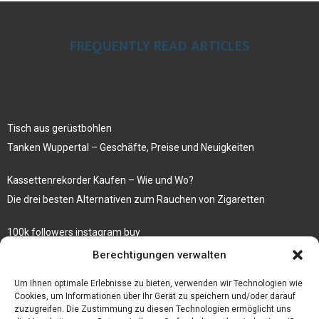
FREQUENTLY READ ARTICLES
Tisch aus gerüstbohlen
Tanken Wuppertal – Geschäfte, Preise und Neuigkeiten
Kassettenrekorder Kaufen – Wie und Wo?
Die drei besten Alternativen zum Rauchen von Zigaretten
100k followers instagram buy
Rezepte für gekochte Süßkartoffeln
Berechtigungen verwalten
Gönnen Sie sich bedruckte Fliesen mit einem eigenen Bild
Um Ihnen optimale Erlebnisse zu bieten, verwenden wir Technologien wie
Cookies, um Informationen über Ihr Gerät zu speichern und/oder darauf
zuzugreifen. Die Zustimmung zu diesen Technologien ermöglicht uns