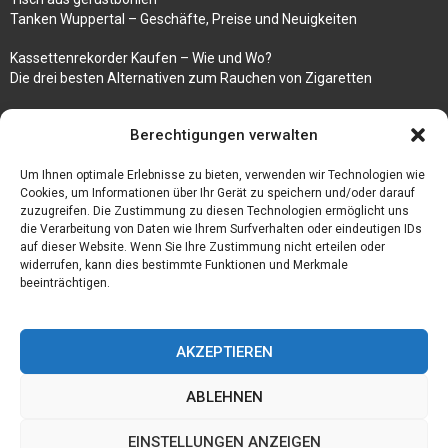
Tanken Wuppertal – Geschäfte, Preise und Neuigkeiten
Kassettenrekorder Kaufen – Wie und Wo?
Die drei besten Alternativen zum Rauchen von Zigaretten
100k followers instagram buy
Berechtigungen verwalten
Rezepte für gekochte Süßkartoffeln
Um Ihnen optimale Erlebnisse zu bieten, verwenden wir Technologien wie
Gönnen Sie sich bedruckte Fliesen mit einem eigenen Bild
Cookies, um Informationen über Ihr Gerät zu speichern und/oder darauf
zuzugreifen. Die Zustimmung zu diesen Technologien ermöglicht uns
die Verarbeitung von Daten wie Ihrem Surfverhalten oder eindeutigen IDs
auf dieser Website. Wenn Sie Ihre Zustimmung nicht erteilen oder
widerrufen, kann dies bestimmte Funktionen und Merkmale
beeinträchtigen.
AKZEPTIEREN
ABLEHNEN
@2023 - www.Der-ideenhof.de. All Right Reserved.
EINSTELLUNGEN ANZEIGEN