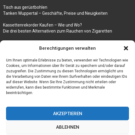
Tisch aus gerüstbohlen
Tanken Wuppertal – Geschäfte, Preise und Neuigkeiten
Kassettenrekorder Kaufen – Wie und Wo?
Die drei besten Alternativen zum Rauchen von Zigaretten
100k followers instagram buy
Berechtigungen verwalten
Rezepte für gekochte Süßkartoffeln
Um Ihnen optimale Erlebnisse zu bieten, verwenden wir Technologien wie
Gönnen Sie sich bedruckte Fliesen mit einem eigenen Bild
Cookies, um Informationen über Ihr Gerät zu speichern und/oder darauf
zuzugreifen. Die Zustimmung zu diesen Technologien ermöglicht uns
die Verarbeitung von Daten wie Ihrem Surfverhalten oder eindeutigen IDs
auf dieser Website. Wenn Sie Ihre Zustimmung nicht erteilen oder
widerrufen, kann dies bestimmte Funktionen und Merkmale
beeinträchtigen.
AKZEPTIEREN
ABLEHNEN