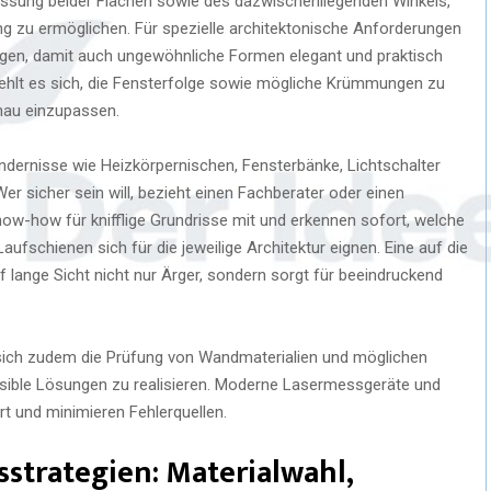
essung beider Flächen sowie des dazwischenliegenden Winkels,
ng zu ermöglichen. Für spezielle architektonische Anforderungen
en, damit auch ungewöhnliche Formen elegant und praktisch
ehlt es sich, die Fensterfolge sowie mögliche Krümmungen zu
nau einzupassen.
ndernisse wie Heizkörpernischen, Fensterbänke, Lichtschalter
er sicher sein will, bezieht einen Fachberater oder einen
ow-how für knifflige Grundrisse mit und erkennen sofort, welche
fschienen sich für die jeweilige Architektur eignen. Eine auf die
ange Sicht nicht nur Ärger, sondern sorgt für beeindruckend
sich zudem die Prüfung von Wandmaterialien und möglichen
rsible Lösungen zu realisieren. Moderne Lasermessgeräte und
t und minimieren Fehlerquellen.
strategien: Materialwahl,