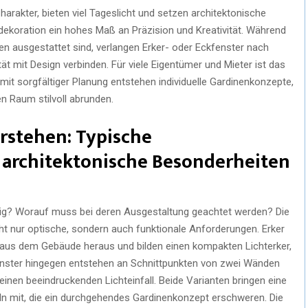
rakter, bieten viel Tageslicht und setzen architektonische
dekoration ein hohes Maß an Präzision und Kreativität. Während
en ausgestattet sind, verlangen Erker- oder Eckfenster nach
t mit Design verbinden. Für viele Eigentümer und Mieter ist das
t sorgfältiger Planung entstehen individuelle Gardinenkonzepte,
n Raum stilvoll abrunden.
erstehen: Typische
architektonische Besonderheiten
tig? Worauf muss bei deren Ausgestaltung geachtet werden? Die
cht nur optische, sondern auch funktionale Anforderungen. Erker
 aus dem Gebäude heraus und bilden einen kompakten Lichterker,
kfenster hingegen entstehen an Schnittpunkten von zwei Wänden
inen beeindruckenden Lichteinfall. Beide Varianten bringen eine
ln mit, die ein durchgehendes Gardinenkonzept erschweren. Die