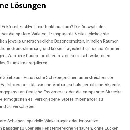
rne Lösungen
 Eckfenster stilvoll und funktional um? Die Auswahl des
er die spätere Wirkung. Transparente Voiles, blickdichte
ben jeweils unterschiedliche Besonderheiten. In hellen Räumen
undliche Grundstimmung und lassen Tageslicht diffus ins Zimmer
sigen. Wärmere Räume profitieren von thermisch wirksamen
das Raumklima regulieren.
iel Spielraum: Puristische Schiebegardinen unterstreichen die
e Faltstores oder klassische Vorhangschals gemütliche Akzente
angepasst an festliche Esszimmer oder die entspannte Sitzecke
 ermöglichen es, verschiedene Stoffe miteinander zu
and zu verschieben.
are Schienen, spezielle Winkelträger oder innovative
 passgenau über alle Fensterbereiche verlaufen, ohne Lücken