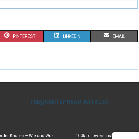
PINTEREST
LINKEDIN
EMAIL
FREQUENTLY READ ARTICLES
order Kaufen – Wie und Wo?
100k followers instagram buy