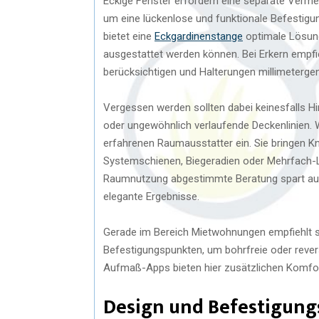
Eckige Fenster erfordern eine separate Verm
um eine lückenlose und funktionale Befestigu
bietet eine
Eckgardinenstange
optimale Lösung
ausgestattet werden können. Bei Erkern empfi
berücksichtigen und Halterungen millimeterge
Vergessen werden sollten dabei keinesfalls Hi
oder ungewöhnlich verlaufende Deckenlinien. W
erfahrenen Raumausstatter ein. Sie bringen Kn
Systemschienen, Biegeradien oder Mehrfach-Lau
Raumnutzung abgestimmte Beratung spart auf l
elegante Ergebnisse.
Gerade im Bereich Mietwohnungen empfiehlt 
Befestigungspunkten, um bohrfreie oder reve
Aufmaß-Apps bieten hier zusätzlichen Komfor
Design und Befestigungs