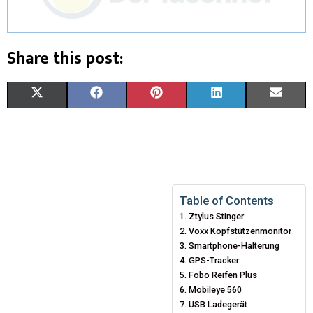
Share this post:
X
F
P
L
E
(
A
I
I
M
T
C
N
N
A
W
E
T
K
I
I
B
E
E
L
Table of Contents
Ztylus Stinger
T
O
R
D
Voxx Kopfstützenmonitor
T
O
E
Smartphone-Halterung
I
GPS-Tracker
E
K
S
N
Fobo Reifen Plus
Mobileye 560
R
T
USB Ladegerät