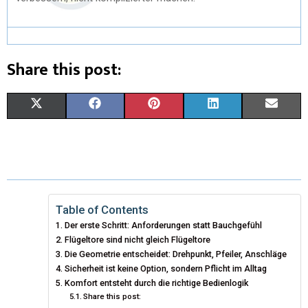
Share this post:
X
F
P
L
E
(
A
I
I
M
T
C
N
N
A
W
E
T
K
I
I
B
E
E
L
Table of Contents
Der erste Schritt: Anforderungen statt Bauchgefühl
T
O
R
D
Flügeltore sind nicht gleich Flügeltore
T
Die Geometrie entscheidet: Drehpunkt, Pfeiler, Anschläge
O
E
I
Sicherheit ist keine Option, sondern Pflicht im Alltag
E
K
S
N
Komfort entsteht durch die richtige Bedienlogik
Share this post:
R
T