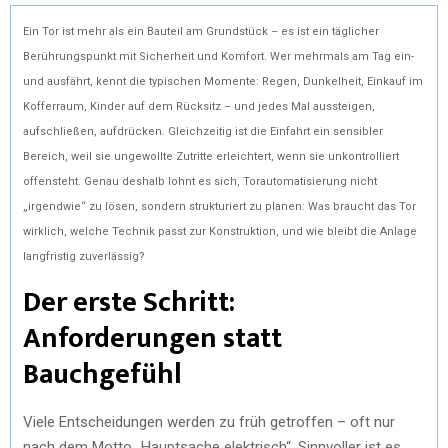
Ein Tor ist mehr als ein Bauteil am Grundstück – es ist ein täglicher
Berührungspunkt mit Sicherheit und Komfort. Wer mehrmals am Tag ein-
und ausfährt, kennt die typischen Momente: Regen, Dunkelheit, Einkauf im
Kofferraum, Kinder auf dem Rücksitz – und jedes Mal aussteigen,
aufschließen, aufdrücken. Gleichzeitig ist die Einfahrt ein sensibler
Bereich, weil sie ungewollte Zutritte erleichtert, wenn sie unkontrolliert
offensteht. Genau deshalb lohnt es sich, Torautomatisierung nicht
„irgendwie“ zu lösen, sondern strukturiert zu planen: Was braucht das Tor
wirklich, welche Technik passt zur Konstruktion, und wie bleibt die Anlage
langfristig zuverlässig?
Der erste Schritt:
Anforderungen statt
Bauchgefühl
Viele Entscheidungen werden zu früh getroffen – oft nur
nach dem Motto „Hauptsache elektrisch“. Sinnvoller ist es,