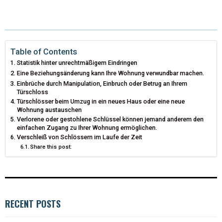
T
C
N
N
A
W
E
T
K
I
I
B
E
E
L
Table of Contents
Statistik hinter unrechtmäßigem Eindringen
T
O
R
D
Eine Beziehungsänderung kann Ihre Wohnung verwundbar machen.
Einbrüche durch Manipulation, Einbruch oder Betrug an Ihrem
T
O
E
I
Türschloss
Türschlösser beim Umzug in ein neues Haus oder eine neue
E
K
S
N
Wohnung austauschen
Verlorene oder gestohlene Schlüssel können jemand anderem den
R
T
einfachen Zugang zu Ihrer Wohnung ermöglichen.
Verschleiß von Schlössern im Laufe der Zeit
)
Share this post:
RECENT POSTS