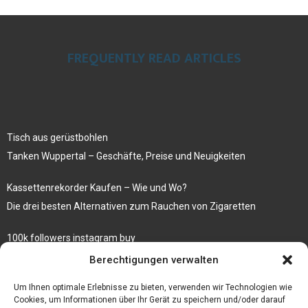
FREQUENTLY READ ARTICLES
Tisch aus gerüstbohlen
Tanken Wuppertal – Geschäfte, Preise und Neuigkeiten
Kassettenrekorder Kaufen – Wie und Wo?
Die drei besten Alternativen zum Rauchen von Zigaretten
100k followers instagram buy
Rezepte für gekochte Süßkartoffeln
Berechtigungen verwalten
Gönnen Sie sich bedruckte Fliesen mit einem eigenen Bild
Um Ihnen optimale Erlebnisse zu bieten, verwenden wir Technologien wie
Cookies, um Informationen über Ihr Gerät zu speichern und/oder darauf