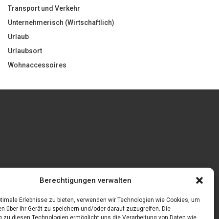
Transport und Verkehr
Unternehmerisch (Wirtschaftlich)
Urlaub
Urlaubsort
Wohnaccessoires
Gönnen Sie sich bedruckte Fliesen mit einem
Berechtigungen verwalten
eigenen Bild
feln
timale Erlebnisse zu bieten, verwenden wir Technologien wie Cookies, um
n über Ihr Gerät zu speichern und/oder darauf zuzugreifen. Die
zu diesen Technologien ermöglicht uns die Verarbeitung von Daten wie