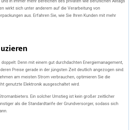
de und in immer mehr Bereichen des privaten wie beruflichen Alltags
n wirkt sich unter anderem auf die Verarbeitung von
rpackungen aus. Erfahren Sie, wie Sie Ihren Kunden mit mehr
duzieren
ch doppelt. Denn mit einem gut durchdachten Energiemanagement,
deren Preise gerade in der jüngsten Zeit deutlich angezogen sind.
rnehmen am meisten Strom verbrauchen, optimieren Sie die
ht genutzte Elektronik ausgeschaltet wird.
romanbieters. Ein solcher Umstieg ist kein großer zeitlicher
stiger als die Standardtarife der Grundversorger, sodass sich
ann.