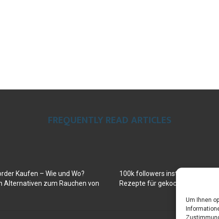
FREQUENTLY READ ARTICLES
order Kaufen – Wie und Wo?
100k followers instagram buy
en Alternativen zum Rauchen von
Rezepte für gekochte Süßkartof
Um Ihnen op
Informatione
Zustimmung 