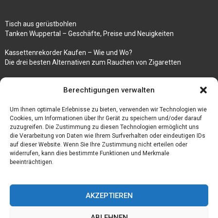
Tisch aus gerüstbohlen
Tanken Wuppertal – Geschäfte, Preise und Neuigkeiten
Kassettenrekorder Kaufen – Wie und Wo?
Die drei besten Alternativen zum Rauchen von Zigaretten
100k followers instagram buy
Berechtigungen verwalten
Rezepte für gekochte Süßkartoffeln
Um Ihnen optimale Erlebnisse zu bieten, verwenden wir Technologien wie
Gönnen Sie sich bedruckte Fliesen mit einem eigenen Bild
Cookies, um Informationen über Ihr Gerät zu speichern und/oder darauf
zuzugreifen. Die Zustimmung zu diesen Technologien ermöglicht uns
die Verarbeitung von Daten wie Ihrem Surfverhalten oder eindeutigen IDs
auf dieser Website. Wenn Sie Ihre Zustimmung nicht erteilen oder
widerrufen, kann dies bestimmte Funktionen und Merkmale
beeinträchtigen.
AKZEPTIEREN
ABLEHNEN