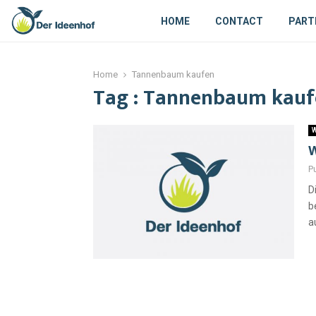
HOME
CONTACT
PART
Home
Tannenbaum kaufen
Tag : Tannenbaum kauf
W
W
P
D
b
a