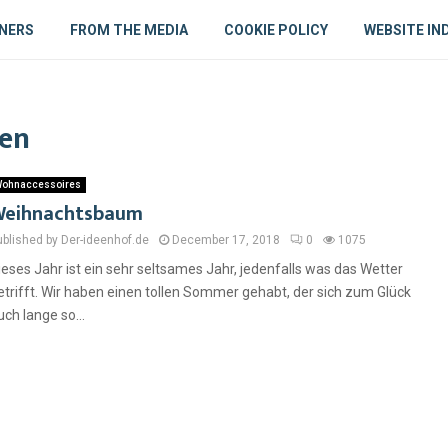
NERS
FROM THE MEDIA
COOKIE POLICY
WEBSITE IN
en
ohnaccessoires
eihnachtsbaum
ublished by Der-ideenhof.de
December 17, 2018
0
1075
ieses Jahr ist ein sehr seltsames Jahr, jedenfalls was das Wetter
etrifft. Wir haben einen tollen Sommer gehabt, der sich zum Glück
uch lange so...