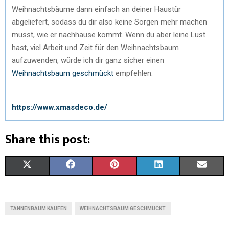
Weihnachtsbäume dann einfach an deiner Haustür
abgeliefert, sodass du dir also keine Sorgen mehr machen
musst, wie er nachhause kommt. Wenn du aber leine Lust
hast, viel Arbeit und Zeit für den Weihnachtsbaum
aufzuwenden, würde ich dir ganz sicher einen
Weihnachtsbaum geschmückt
empfehlen.
https://www.xmasdeco.de/
Share this post:
X
F
P
L
E
(
A
I
I
M
T
C
N
N
A
TANNENBAUM KAUFEN
WEIHNACHTSBAUM GESCHMÜCKT
W
E
T
K
I