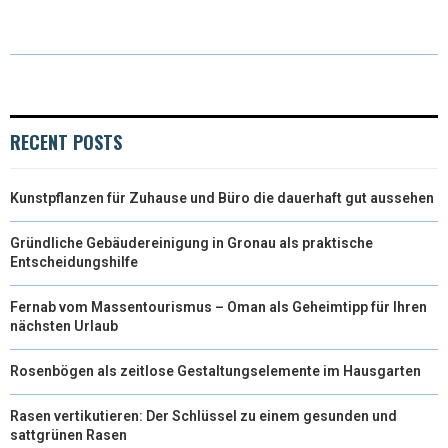
I
B
E
E
L
T
O
R
D
T
O
E
I
E
K
S
N
RECENT POSTS
R
T
Kunstpflanzen für Zuhause und Büro die dauerhaft gut aussehen
)
Gründliche Gebäudereinigung in Gronau als praktische
Entscheidungshilfe
Fernab vom Massentourismus – Oman als Geheimtipp für Ihren
nächsten Urlaub
Rosenbögen als zeitlose Gestaltungselemente im Hausgarten
Rasen vertikutieren: Der Schlüssel zu einem gesunden und
sattgrünen Rasen