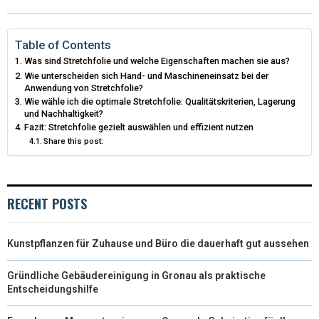
W
E
T
K
I
I
B
E
E
L
Table of Contents
Was sind Stretchfolie und welche Eigenschaften machen sie aus?
T
O
R
D
Wie unterscheiden sich Hand- und Maschineneinsatz bei der
Anwendung von Stretchfolie?
T
O
E
I
Wie wähle ich die optimale Stretchfolie: Qualitätskriterien, Lagerung
und Nachhaltigkeit?
E
K
S
N
Fazit: Stretchfolie gezielt auswählen und effizient nutzen
Share this post:
R
T
)
RECENT POSTS
Kunstpflanzen für Zuhause und Büro die dauerhaft gut aussehen
Gründliche Gebäudereinigung in Gronau als praktische
Entscheidungshilfe