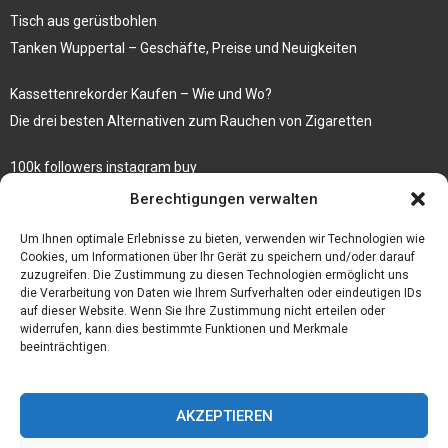
Tisch aus gerüstbohlen
Tanken Wuppertal – Geschäfte, Preise und Neuigkeiten
Kassettenrekorder Kaufen – Wie und Wo?
Die drei besten Alternativen zum Rauchen von Zigaretten
100k followers instagram buy
Rezepte für gekochte Süßkartoffeln
Berechtigungen verwalten
Gönnen Sie sich bedruckte Fliesen mit einem eigenen Bild
Um Ihnen optimale Erlebnisse zu bieten, verwenden wir Technologien wie
Cookies, um Informationen über Ihr Gerät zu speichern und/oder darauf
zuzugreifen. Die Zustimmung zu diesen Technologien ermöglicht uns
die Verarbeitung von Daten wie Ihrem Surfverhalten oder eindeutigen IDs
auf dieser Website. Wenn Sie Ihre Zustimmung nicht erteilen oder
widerrufen, kann dies bestimmte Funktionen und Merkmale
beeinträchtigen.
AKZEPTIEREN