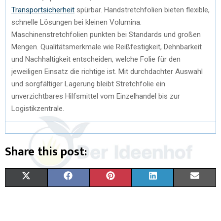
Transportsicherheit
spürbar. Handstretchfolien bieten flexible,
schnelle Lösungen bei kleinen Volumina.
Maschinenstretchfolien punkten bei Standards und großen
Mengen. Qualitätsmerkmale wie Reißfestigkeit, Dehnbarkeit
und Nachhaltigkeit entscheiden, welche Folie für den
jeweiligen Einsatz die richtige ist. Mit durchdachter Auswahl
und sorgfältiger Lagerung bleibt Stretchfolie ein
unverzichtbares Hilfsmittel vom Einzelhandel bis zur
Logistikzentrale.
Share this post:
X
F
P
L
E
(
A
I
I
M
T
C
N
N
A