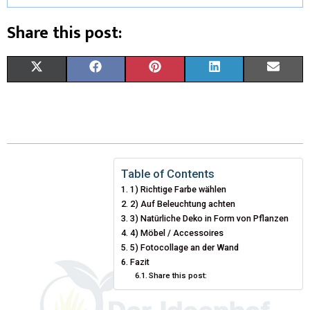
Share this post:
X
F
P
L
E
(
A
I
I
M
T
C
N
N
A
W
E
T
K
I
I
B
E
E
L
Table of Contents
1) Richtige Farbe wählen
T
O
R
D
2) Auf Beleuchtung achten
T
O
3) Natürliche Deko in Form von Pflanzen
E
I
4) Möbel / Accessoires
E
K
S
N
5) Fotocollage an der Wand
Fazit
R
T
Share this post:
)