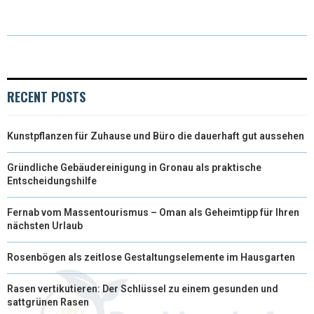
T
C
N
N
A
W
E
T
K
I
I
B
E
E
L
T
O
R
D
RECENT POSTS
T
O
E
I
Kunstpflanzen für Zuhause und Büro die dauerhaft gut aussehen
E
K
S
N
R
T
Gründliche Gebäudereinigung in Gronau als praktische
Entscheidungshilfe
)
Fernab vom Massentourismus – Oman als Geheimtipp für Ihren
nächsten Urlaub
Rosenbögen als zeitlose Gestaltungselemente im Hausgarten
Rasen vertikutieren: Der Schlüssel zu einem gesunden und
sattgrünen Rasen