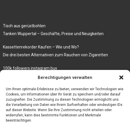
Tisch aus gerüstbohlen
Tanken Wuppertal – Geschäfte, Preise und Neuigkeiten
Kassettenrekorder Kaufen – Wie und Wo?
Die drei besten Alternativen zum Rauchen von Zigaretten
100k followers instagram buy
Rezepte für gekochte Süßkartoffeln
Berechtigungen verwalten
Gönnen Sie sich bedruckte Fliesen mit einem eigenen Bild
Um Ihnen optimale Erlebnisse zu bieten, verwenden wir Technologien wie
Cookies, um Informationen über Ihr Gerät zu speichern und/oder darauf
zuzugreifen. Die Zustimmung zu diesen Technologien ermöglicht uns
die Verarbeitung von Daten wie Ihrem Surfverhalten oder eindeutigen IDs
auf dieser Website. Wenn Sie Ihre Zustimmung nicht erteilen oder
widerrufen, kann dies bestimmte Funktionen und Merkmale
beeinträchtigen.