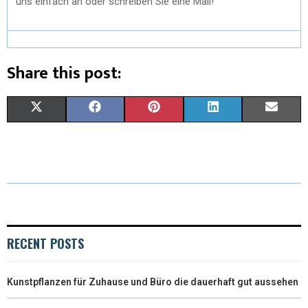
uns einfach an oder schreiben Sie eine Mail!
Share this post:
X
F
P
L
E
(
A
I
I
M
T
C
N
N
A
W
E
T
K
I
I
B
E
E
L
T
O
R
D
RECENT POSTS
T
O
E
I
Kunstpflanzen für Zuhause und Büro die dauerhaft gut aussehen
E
K
S
N
R
T