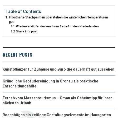
T
O
R
D
T
O
E
I
Table of Contents
Frostharte Stechpalmen überstehen die winterlichen Temperaturen
E
K
S
N
gut
Wiederverkäufer decken ihren Bedarf in den Niederlanden
R
T
Share this post:
)
RECENT POSTS
Kunstpflanzen für Zuhause und Büro die dauerhaft gut aussehen
Gründliche Gebäudereinigung in Gronau als praktische
Entscheidungshilfe
Fernab vom Massentourismus – Oman als Geheimtipp für Ihren
nächsten Urlaub
Rosenbögen als zeitlose Gestaltungselemente im Hausgarten