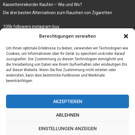
Kassettenrekorder Kaufen – Wie und Wo?
Die drei besten Alternativen zum Rauchen von Zigaretten
100k followers instagram buy
Rezepte für gekochte Süßkartoffeln
Berechtigungen verwalten
Gönnen Sie sich bedruckte Fliesen mit einem eigenen Bild
Um Ihnen optimale Erlebnisse zu bieten, verwenden wir Technologien wie
Cookies, um Informationen über Ihr Gerät zu speichern und/oder darauf
zuzugreifen. Die Zustimmung zu diesen Technologien ermöglicht uns
die Verarbeitung von Daten wie Ihrem Surfverhalten oder eindeutigen IDs
auf dieser Website. Wenn Sie Ihre Zustimmung nicht erteilen oder
widerrufen, kann dies bestimmte Funktionen und Merkmale
beeinträchtigen.
AKZEPTIEREN
ABLEHNEN
@2023 - www.Der-ideenhof.de. All Right Reserved.
EINSTELLUNGEN ANZEIGEN