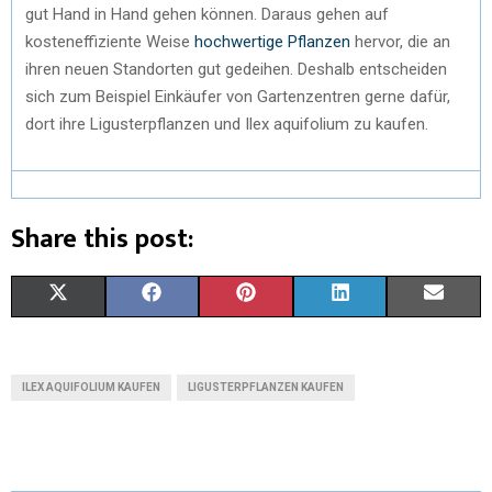
gut Hand in Hand gehen können. Daraus gehen auf
kosteneffiziente Weise
hochwertige Pflanzen
hervor, die an
ihren neuen Standorten gut gedeihen. Deshalb entscheiden
sich zum Beispiel Einkäufer von Gartenzentren gerne dafür,
dort ihre Ligusterpflanzen und Ilex aquifolium zu kaufen.
Share this post:
X
F
P
L
E
(
A
I
I
M
T
C
N
N
A
ILEX AQUIFOLIUM KAUFEN
LIGUSTERPFLANZEN KAUFEN
W
E
T
K
I
I
B
E
E
L