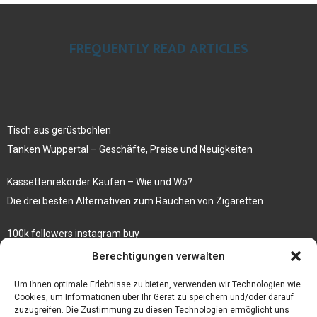
FREQUENTLY READ ARTICLES
Tisch aus gerüstbohlen
Tanken Wuppertal – Geschäfte, Preise und Neuigkeiten
Kassettenrekorder Kaufen – Wie und Wo?
Die drei besten Alternativen zum Rauchen von Zigaretten
100k followers instagram buy
Rezepte für gekochte Süßkartoffeln
Berechtigungen verwalten
Gönnen Sie sich bedruckte Fliesen mit einem eigenen Bild
Um Ihnen optimale Erlebnisse zu bieten, verwenden wir Technologien wie
Cookies, um Informationen über Ihr Gerät zu speichern und/oder darauf
zuzugreifen. Die Zustimmung zu diesen Technologien ermöglicht uns