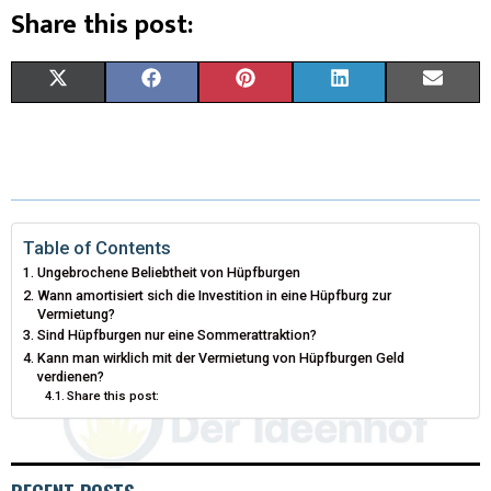
Share this post:
X
F
P
L
E
(
A
I
I
M
T
C
N
N
A
W
E
T
K
I
I
B
E
E
L
Table of Contents
Ungebrochene Beliebtheit von Hüpfburgen
T
O
R
D
Wann amortisiert sich die Investition in eine Hüpfburg zur
Vermietung?
T
O
E
I
Sind Hüpfburgen nur eine Sommerattraktion?
Kann man wirklich mit der Vermietung von Hüpfburgen Geld
E
K
S
N
verdienen?
Share this post:
R
T
)