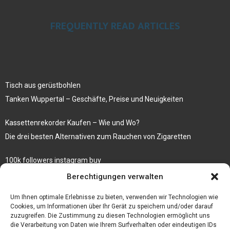
FREQUENTLY READ ARTICLES
Tisch aus gerüstbohlen
Tanken Wuppertal – Geschäfte, Preise und Neuigkeiten
Kassettenrekorder Kaufen – Wie und Wo?
Die drei besten Alternativen zum Rauchen von Zigaretten
100k followers instagram buy
Rezepte für gekochte Süßkartoffeln
Berechtigungen verwalten
Gönnen Sie sich bedruckte Fliesen mit einem eigenen Bild
Um Ihnen optimale Erlebnisse zu bieten, verwenden wir Technologien wie
Cookies, um Informationen über Ihr Gerät zu speichern und/oder darauf
zuzugreifen. Die Zustimmung zu diesen Technologien ermöglicht uns
die Verarbeitung von Daten wie Ihrem Surfverhalten oder eindeutigen IDs