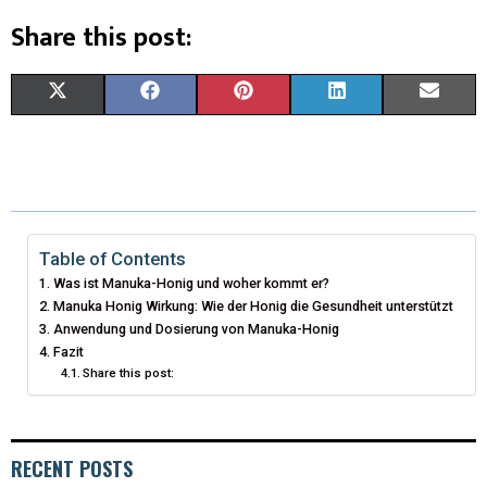
Share this post:
X
F
P
L
E
(
A
I
I
M
T
C
N
N
A
W
E
T
K
I
I
B
E
E
L
Table of Contents
Was ist Manuka-Honig und woher kommt er?
T
O
R
D
Manuka Honig Wirkung: Wie der Honig die Gesundheit unterstützt
Anwendung und Dosierung von Manuka-Honig
T
O
E
I
Fazit
E
K
S
N
Share this post:
R
T
)
RECENT POSTS