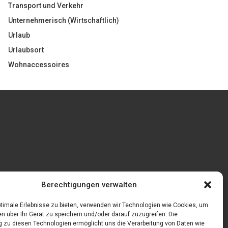
Transport und Verkehr
Unternehmerisch (Wirtschaftlich)
Urlaub
Urlaubsort
Wohnaccessoires
Gönnen Sie sich bedruckte Fliesen mit einem
Berechtigungen verwalten
eigenen Bild
feln
timale Erlebnisse zu bieten, verwenden wir Technologien wie Cookies, um
n über Ihr Gerät zu speichern und/oder darauf zuzugreifen. Die
zu diesen Technologien ermöglicht uns die Verarbeitung von Daten wie