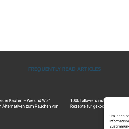
FREQUENTLY READ ARTICLES
order Kaufen – Wie und Wo?
100k followers instagram buy
en Alternativen zum Rauchen von
Rezepte für gekochte Süßkartof
Um Ihnen op
Informatione
Zustimmung 