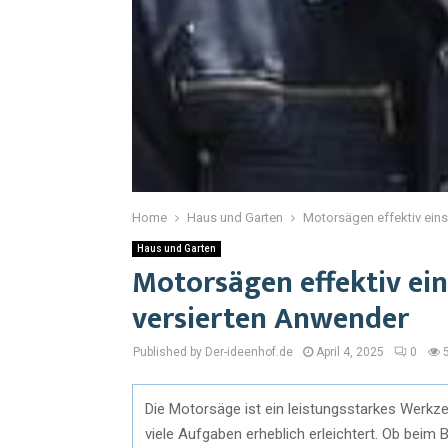
Home
Haus und Garten
Motorsägen effektiv ein
Haus und Garten
Motorsägen effektiv ei
versierten Anwender
Published by Der-ideenhof.de
April 4, 2025
0
Die Motorsäge ist ein leistungsstarkes Werkz
viele Aufgaben erheblich erleichtert. Ob beim