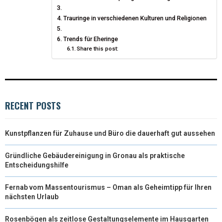
T
O
E
I
Trauringe in verschiedenen Kulturen und Religionen
E
K
S
N
Trends für Eheringe
R
T
Share this post:
)
RECENT POSTS
Kunstpflanzen für Zuhause und Büro die dauerhaft gut aussehen
Gründliche Gebäudereinigung in Gronau als praktische
Entscheidungshilfe
Fernab vom Massentourismus – Oman als Geheimtipp für Ihren
nächsten Urlaub
Rosenbögen als zeitlose Gestaltungselemente im Hausgarten