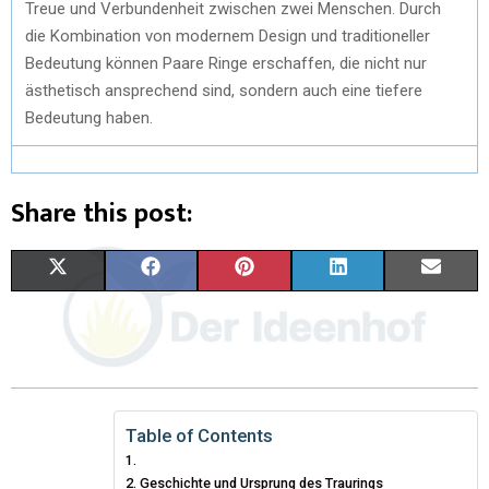
Treue und Verbundenheit zwischen zwei Menschen. Durch
die Kombination von modernem Design und traditioneller
Bedeutung können Paare Ringe erschaffen, die nicht nur
ästhetisch ansprechend sind, sondern auch eine tiefere
Bedeutung haben.
Share this post:
X
F
P
L
E
(
A
I
I
M
T
C
N
N
A
W
E
T
K
I
I
B
E
E
L
Table of Contents
T
O
R
D
Geschichte und Ursprung des Traurings