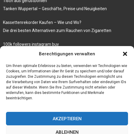
Tisch aus gerüstbohlen
Tanken Wuppertal – Geschäfte, Preise und Neuigkeiten
Kassettenrekorder Kaufen – Wie und Wo?
Die drei besten Alternativen zum Rauchen von Zigaretten
100k followers instagram buy
Rezepte für gekochte Süßkartoffeln
Berechtigungen verwalten
Gönnen Sie sich bedruckte Fliesen mit einem eigenen Bild
Um Ihnen optimale Erlebnisse zu bieten, verwenden wir Technologien wie
Cookies, um Informationen über Ihr Gerät zu speichern und/oder darauf
zuzugreifen. Die Zustimmung zu diesen Technologien ermöglicht uns
die Verarbeitung von Daten wie Ihrem Surfverhalten oder eindeutigen IDs
auf dieser Website. Wenn Sie Ihre Zustimmung nicht erteilen oder
widerrufen, kann dies bestimmte Funktionen und Merkmale
beeinträchtigen.
AKZEPTIEREN
ABLEHNEN