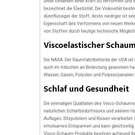
unter Einwirken einer Kraft zu verformen und
bezeichnet die Elastizität. Die Viskosität bes
dünnflüssiger der Stoff, desto niedriger ist s
Eigenschaft des Verformens von neuen Werkst
von Stoffen durch heutige technische Möglich
Viscoelastischer Schaum
Die NASA. Der Raumfahrtbehörde der USA ist d
auch im Irdischen an Bedeutung gewonnen hat.
Wasser, Gasen, Polyolen und Polysocyanaten 
Schlaf und Gesundheit
Die einmaligen Qualitäten des Visco-Schaums i
natürlichen Schlafbedürfnisses und seinem Ha
Auflagen, Sitzpolstern und Kissen verarbeitet
erholsames Entspannen und kann gleichzeitig
Visco-Schaum-Produkte besitzen aufgrund ihr