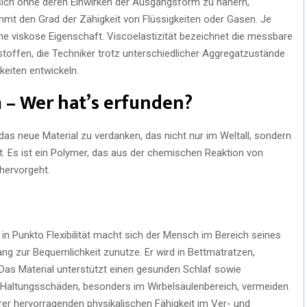
 sich ohne deren Einwirken der Ausgangsform zu nähern,
timmt den Grad der Zähigkeit von Flüssigkeiten oder Gasen. Je
eine viskose Eigenschaft. Viscoelastizität bezeichnet die messbare
offen, die Techniker trotz unterschiedlicher Aggregatzustände
keiten entwickeln.
 – Wer hat’s erfunden?
as neue Material zu verdanken, das nicht nur im Weltall, sondern
 Es ist ein Polymer, das aus der chemischen Reaktion von
hervorgeht.
n Punkto Flexibilität macht sich der Mensch im Bereich seines
ng zur Bequemlichkeit zunutze. Er wird in Bettmatratzen,
. Das Material unterstützt einen gesunden Schlaf sowie
 Haltungsschäden, besonders im Wirbelsäulenbereich, vermeiden.
er hervorragenden physikalischen Fähigkeit im Ver- und