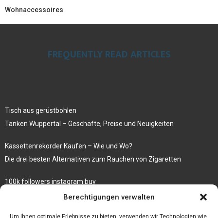
Wohnaccessoires
FREQUENTLY READ ARTICLES
Tisch aus gerüstbohlen
Tanken Wuppertal – Geschäfte, Preise und Neuigkeiten
Kassettenrekorder Kaufen – Wie und Wo?
Die drei besten Alternativen zum Rauchen von Zigaretten
100k followers instagram buy
Rezepte für gekochte Süßkartoffeln
Berechtigungen verwalten
Gönnen Sie sich bedruckte Fliesen mit einem eigenen Bild
Um Ihnen optimale Erlebnisse zu bieten, verwenden wir Technologien wie