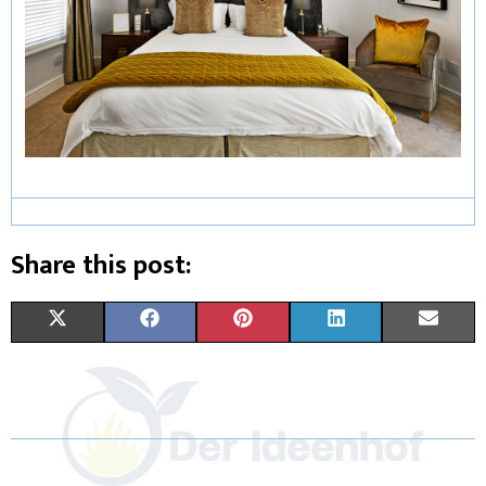
Share this post:
X
F
P
L
E
(
A
I
I
M
T
C
N
N
A
W
E
T
K
I
I
B
E
E
L