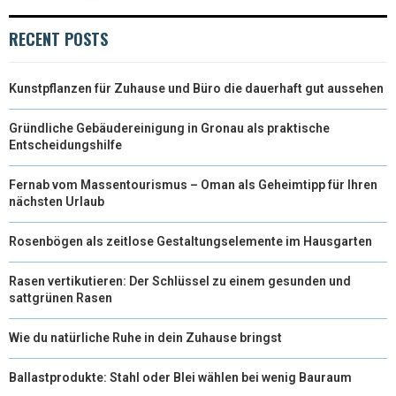
T
O
R
D
RECENT POSTS
T
O
E
I
Kunstpflanzen für Zuhause und Büro die dauerhaft gut aussehen
E
K
S
N
R
T
Gründliche Gebäudereinigung in Gronau als praktische
Entscheidungshilfe
)
Fernab vom Massentourismus – Oman als Geheimtipp für Ihren
nächsten Urlaub
Rosenbögen als zeitlose Gestaltungselemente im Hausgarten
Rasen vertikutieren: Der Schlüssel zu einem gesunden und
sattgrünen Rasen
Wie du natürliche Ruhe in dein Zuhause bringst
Ballastprodukte: Stahl oder Blei wählen bei wenig Bauraum